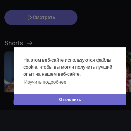
Смотреть
Shorts
На этом веб-сайте используются файлы
cookie, чтобы вы могли получить лучший
опыт на нашем веб-сайте.
Изучить подробнее
Отклонить
792
181
146
45
Просмотров
Просмотров
Просмотров
Пр