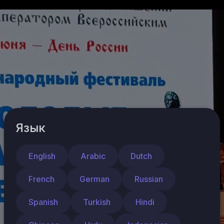
V
Вход
i
d
e
o
P
l
a
y
e
Язык
r
English
Arabic
Dutch
French
German
Russian
Spanish
Turkish
Hindi