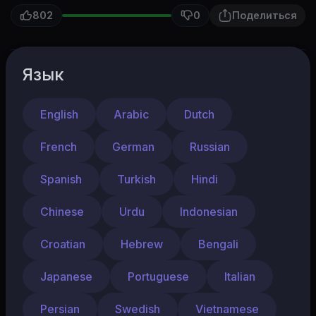
802
0
Поделиться
Язык
Arhimult
Подписаться
2 Подписчики
English
Arabic
Dutch
Дима с неохотой переезжает с семьей из
French
German
Russian
города в деревню. Его отношение к
природе меняется навсегда, когда он
Spanish
Turkish
Hindi
знакомится с жизнерадостной местной
девочкой Алесей и зубром по кличке Бублик.
Chinese
Urdu
Indonesian
Вместе они отправляются в самое сердце
Показать больше
Беловежской пущи на поиски волшебного
Croatian
Hebrew
Bengali
Древа Желаний.
Japanese
Portuguese
Italian
Следующий
Автовоспроизведение
Persian
Swedish
Vietnamese