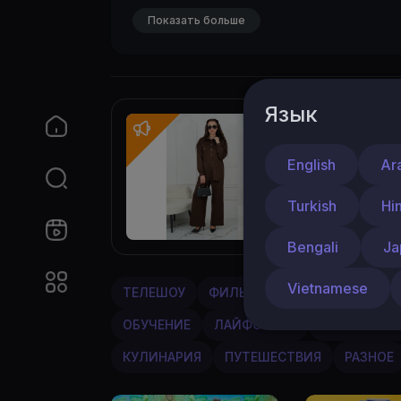
Показать больше
Язык
By Мама
Тепло
English
Ar
Шикарн
Turkish
Hi
wildbe
Bengali
Ja
Vietnamese
ТЕЛЕШОУ
ФИЛЬМЫ
МУЗЫКА
МУЛ
ОБУЧЕНИЕ
ЛАЙФСТАЙЛ
РАЗВЛЕЧЕН
КУЛИНАРИЯ
ПУТЕШЕСТВИЯ
РАЗНОЕ