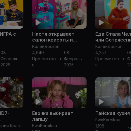
 ИГРА с
Настя открывает
Еда Стала Че
салон красоты и
или Сотрясен
помогает своему
Мозга в Школ
Калейдоскоп
Калейдоскоп
другу
Смешные Ситу
08
4,640
08
4,257
0
Школе! Мы Се
Февраль
Просмотро
•
Февраль
Просмотро
•
Ф
Школа - Лучш
2025
в
2025
в
2
4D7-
Евочка выбирает
Тайская кухня
лапшу
EwaKarpikau
20
Домашние истории Краснопевцев Леонид
EwaKarpikau
1,198
1