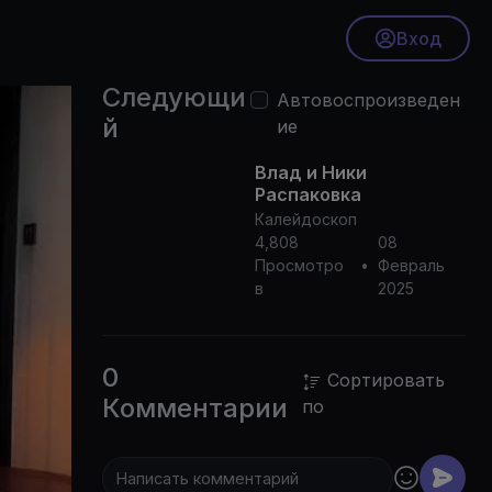
Вход
Следующи
Автовоспроизведен
й
ие
Влад и Ники
Распаковка
Калейдоскоп
4,808
08
Просмотро
•
Февраль
в
2025
0
Сортировать
Комментарии
по
0p