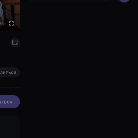
0p
to
60p
литься
аться