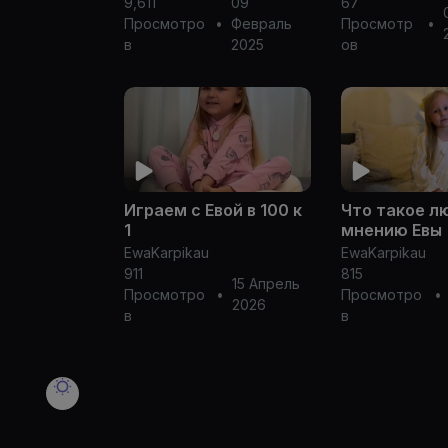
9,611
09
67
STUDIO
Просмотро
•
Февраль
Просмотр
•
в
2025
ов
Играем с Евой в 100 к
Что такое л
1
мнению Евы
EwaKarpikau
EwaKarpikau
911
815
15 Апрель
Просмотро
•
Просмотро
•
2026
в
в