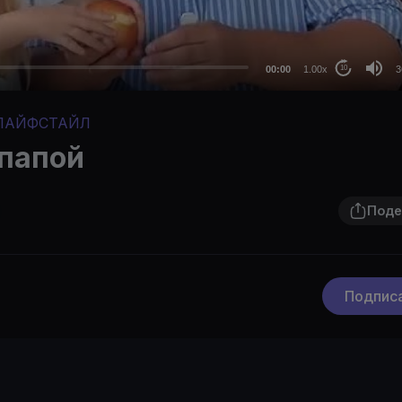
24
au
00:00
1.00x
3
10
ЛАЙФСТАЙЛ
 папой
Поде
Подпис