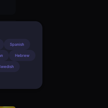
Spanish
26..
an
Hebrew
Swedish