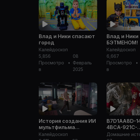
Влад и Ники спасают
Влад и Ники
город
БЭТМЕНОМ!
Калейдоскоп
Калейдоскоп
5,856
08
6,667
Просмотро
•
Февраль
Просмотро
•
в
2025
в
История создания ИИ
B7D1AA8D-1
мультфильма
4BCA-921C-
"БЕЛОВЕЖСКАЯ
727E6990A0
Калейдоскоп
ПУЩА" | ARTEKI