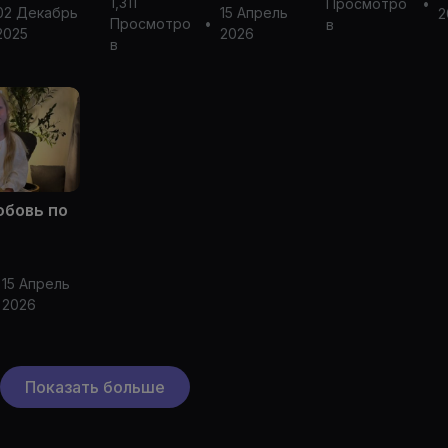
1,311
Просмотро
•
02 Декабрь
15 Апрель
2
Просмотро
•
в
2025
2026
в
юбовь по
15 Апрель
2026
Показать больше