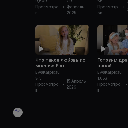
9,609
09
66
STUDIO
Просмотро
•
Февраль
Просмотр
•
в
2025
ов
Что такое любовь по
Готовим дра
мнению Евы
папой
EwaKarpikau
EwaKarpikau
815
1,653
15 Апрель
Просмотро
•
Просмотро
•
2026
в
в