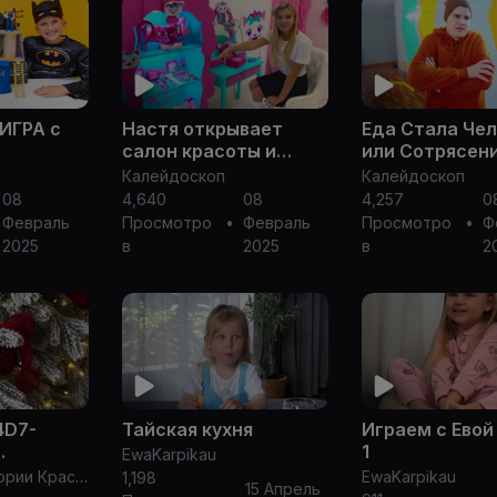
 ИГРА с
Настя открывает
Еда Стала Че
салон красоты и
или Сотрясен
помогает своему
Мозга в Школ
Калейдоскоп
Калейдоскоп
другу
Смешные Ситу
08
4,640
08
4,257
0
Школе! Мы Се
Февраль
Просмотро
•
Февраль
Просмотро
•
Ф
Школа - Лучш
2025
в
2025
в
2
4D7-
Тайская кухня
Играем с Евой 
1
EwaKarpikau
20
Домашние истории Краснопевцев Леонид
EwaKarpikau
1,198
15 Апрель