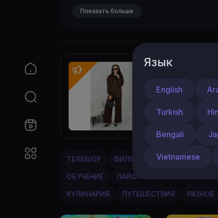
Показать больше
Язык
By Мама
Тепло
English
Ar
Шикарн
Turkish
Hi
wildbe
Bengali
Ja
Vietnamese
ТЕЛЕШОУ
ФИЛЬМЫ
МУЗЫКА
МУЛ
ОБУЧЕНИЕ
ЛАЙФСТАЙЛ
РАЗВЛЕЧЕН
КУЛИНАРИЯ
ПУТЕШЕСТВИЯ
РАЗНОЕ