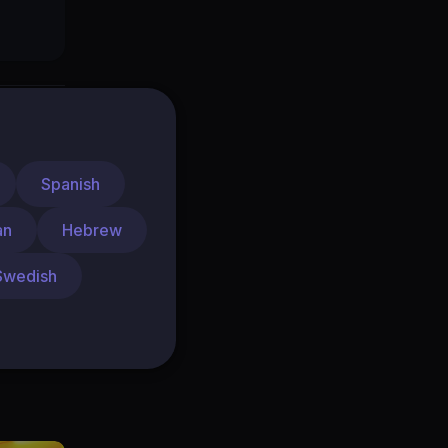
Spanish
26..
an
Hebrew
Swedish