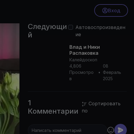
Вход
Следующи
Автовоспроизведен
й
ие
Влад и Ники
Распаковка
Калейдоскоп
4,806
08
Просмотро
•
Февраль
в
2025
1
Сортировать
Комментарии
по
0p