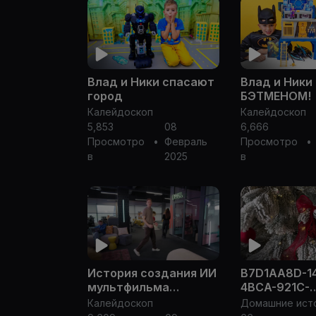
Влад и Ники спасают
Влад и Ники
город
БЭТМЕНОМ!
Калейдоскоп
Калейдоскоп
5,853
08
6,666
Просмотро
•
Февраль
Просмотро
•
в
2025
в
История создания ИИ
B7D1AA8D-1
мультфильма
4BCA-921C-
"БЕЛОВЕЖСКАЯ
727E6990A0
Калейдоскоп
ПУЩА" | ARTEKI