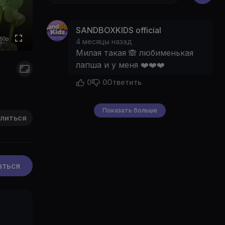
0p
to
SANDBOXKIDS official
60p
4 месяцы назад
Милая такая 🙈 любименькая
лапша и у меня ❤️❤️❤️
0
0
Ответить
Показать больше
литься
аться