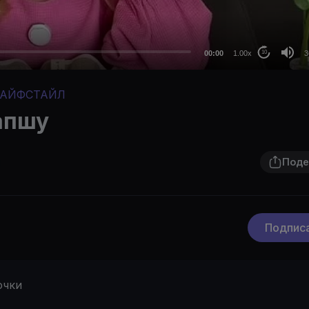
24
au
00:00
1.00x
3
10
АЙФСТАЙЛ
апшу
Поде
Подпис
очки