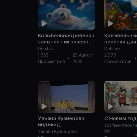
Колыбельная ребенок
Колыбельны
засыпает мгновенно
песенки для
В течение 1 Минуты
маленьких
Detstvo
Detstvo
😴 Колыбельная
1,653
29 Август
2,979
•
•
Моцарта для
Просмотров
2025
Просмотров
детского сна №5
Ульяна Кузнецова
С Новым год
индикид
Усатые-Хвост
Ульяна Кузнецова
121