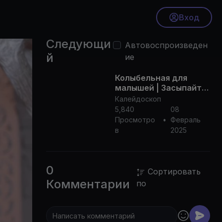
Вход
Следующи
Автовоспроизведен
й
ие
Колыбельная для
малышей | Засыпайте
Мгновенно за 3
Калейдоскоп
Минуты 💤
5,840
08
Просмотро
•
Февраль
в
2025
0
Сортировать
Комментарии
по
80p