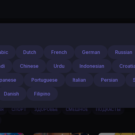
 в тренде!..
abic
Dutch
French
German
Russian
 и комфорт в любую погоду..
ый женский костюм премиум класса. РАСПРОДАЖА до 08.03.
ndi
Chinese
Urdu
Indonesian
Croati
rries.ru
panese
Portuguese
Italian
Persian
Danish
Filipino
ЬТФИЛЬМЫ
АУДИОКНИГИ
ТВ и РАДИО
ТВОРЧЕСТВО
ИЯ
СПОРТ
ЗДОРОВЬЕ
СМЕШНОЕ
ПОДКАСТЫ