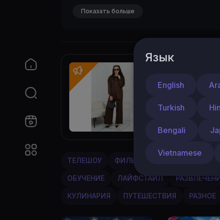
Показать больше
Язык
By Мама
English
Ar
Тепло
Шикарн
Turkish
Hi
wildbe
Bengali
Ja
Vietnamese
ТЕЛЕШОУ
ФИЛЬМЫ
МУЗЫКА
МУЛ
ОБУЧЕНИЕ
ЛАЙФСТАЙЛ
РАЗВЛЕЧЕН
КУЛИНАРИЯ
ПУТЕШЕСТВИЯ
РАЗНОЕ