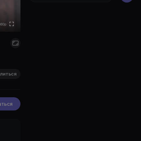
0p
0p
0p
080p
0p
to
литься
аться