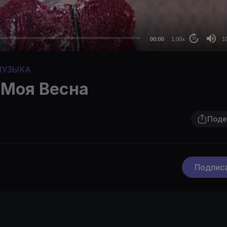
72
48
36
00:00
1.00x
1
10
24
МУЗЫКА
au
 Моя Весна
Поде
Подпис