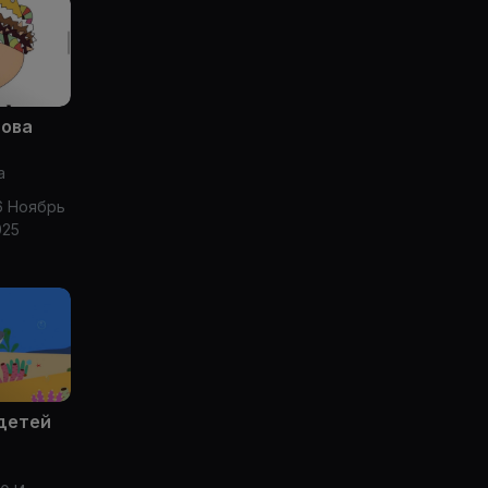
цова
а
6 Ноябрь
025
 детей