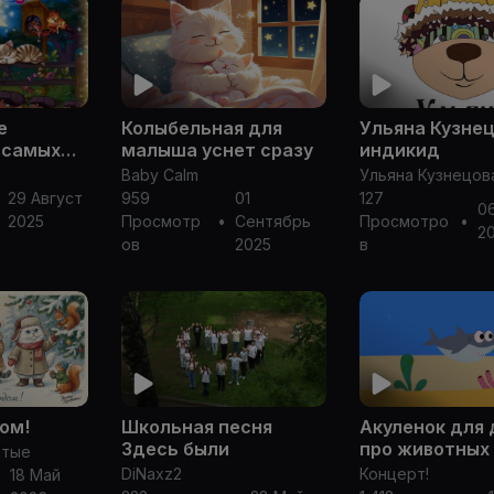
е
Колыбельная для
Ульяна Кузне
 самых
малыша уснет сразу
индикид
Baby Calm
Ульяна Кузнецов
29 Август
959
01
127
0
2025
Просмотр
•
Сентябрь
Просмотро
•
2
ов
2025
в
ом!
Школьная песня
Акуленок для
Здесь были
про животных
атые
DiNaxz2
Концерт!
18 Май
•