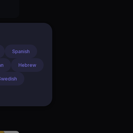
Spanish
26..
an
Hebrew
Swedish