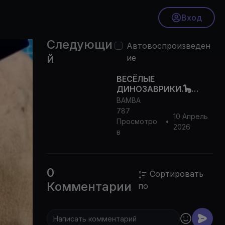
Вход
Следующи
Автовоспроизведен
й
ие
ВЕСЁЛЫЕ
ДИНОЗАВРИКИ.🦕
ЛЕПИМ СТЕГОЗАВРА
BAMBA
из воздушного
787
10 Апрель
пластилина.
Просмотро
•
2026
в
0
Сортировать
Комментарии
по
0p