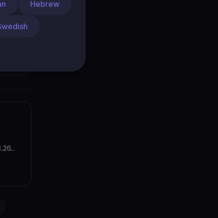
о
an
Hebrew
сная
ал
Swedish
ю
26..