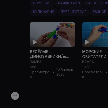
ОБУЧЕНИЕ
ЛАЙФСТАЙЛ
РАЗВЛЕЧЕН
КУЛИНАРИЯ
ПУТЕШЕСТВИЯ
РАЗНОЕ
ВЕСЁЛЫЕ
МОРСКИЕ
ДИНОЗАВРИКИ.🦕
ОБИТАТЕЛИ. 
ЛЕПИМ ДИПЛОДОКА
BAMBA
BAMBA
РЫБКУ МОЛО
из воздушного
698
1,463
БУМ из возд
10 Апрель
пластилина
Просмотро
•
Просмотро
•
пластилина.
2026
в
в