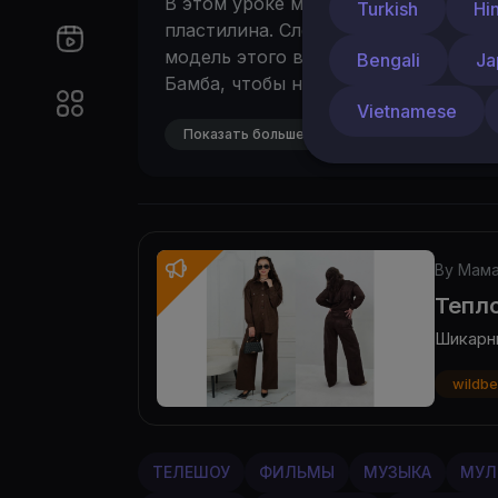
В этом уроке мы покажем, как легк
Turkish
Hi
пластилина. Следуйте нашим просты
модель этого величественного мор
Bengali
Ja
Бамба, чтобы не пропустить другие
морских обитателей: Крабик, Рыбка,
Vietnamese
Морская Звезда.
Показать больше
Приятного творчес
By Мама
Тепло
Шикарн
wildbe
ТЕЛЕШОУ
ФИЛЬМЫ
МУЗЫКА
МУЛ