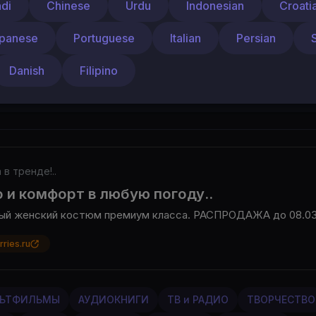
о и увлекательно слепить касатку ДУНЮ из воздушног
ndi
Chinese
Urdu
Indonesian
Croati
м пошаговым инструкциям, и у вас получится прекра
ского животного!
Не забудьте подписаться на наш кан
panese
Portuguese
Italian
Persian
 интересные уроки. Также посмотрите всю нашу сери
 Осминог, Дельфин, Черепаха, Скат, Рыбка Клоун и
Danish
Filipino
тва
 в тренде!..
 и комфорт в любую погоду..
ый женский костюм премиум класса. РАСПРОДАЖА до 08.03.
rries.ru
ЬТФИЛЬМЫ
АУДИОКНИГИ
ТВ и РАДИО
ТВОРЧЕСТВО