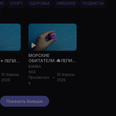
ИЯ
СПОРТ
ЗДОРОВЬЕ
СМЕШНОЕ
ПОДКАСТЫ
МОРСКИЕ
ОБИТАТЕЛИ. 🐙ЛЕПИМ
⭐️ ЛЕПИМ
ВЕСЁЛОГО
BAMBA
ТА БУМ-
ОСЬМИНОЖКУ
904
ушного
10 Апрель
10 Апрель
ЛОВКАЧА из
Просмотро
•
2026
2026
воздушного
в
пластилина.💫
Показать больше