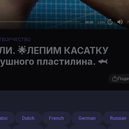
48
36
24
00:00
1.00x
7
10
au
ТВОРЧЕСТВО
ЛИ. 🌟ЛЕПИМ КАСАТКУ
шного пластилина. 🦈
Поде
Подпис
abic
Dutch
French
German
Russian