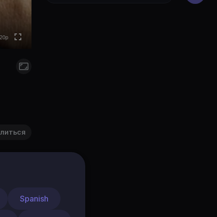
0p
0p
0p
20p
to
литься
аться
Spanish