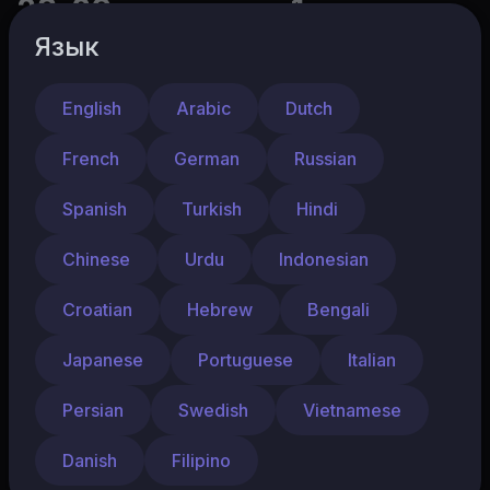
28-29 мая часть 1
Язык
74
0
Поделиться
English
Arabic
Dutch
French
German
Russian
SANDBOXKIDS official
Подписаться
2 Подписчики
Spanish
Turkish
Hindi
Chinese
Urdu
Indonesian
ЧАСТЬ 1 - дала пояснения почему мы
вынуждены были еще раз организовать
Croatian
Hebrew
Bengali
МЕРОПРИЯТИЕ за свой счет и провести
сначала в ОФЛАЙН розыгрыш и сейчас
Japanese
Portuguese
Italian
19.06.26 в ОНЛАЙН!
Показать больше
Persian
Swedish
Vietnamese
Danish
Filipino