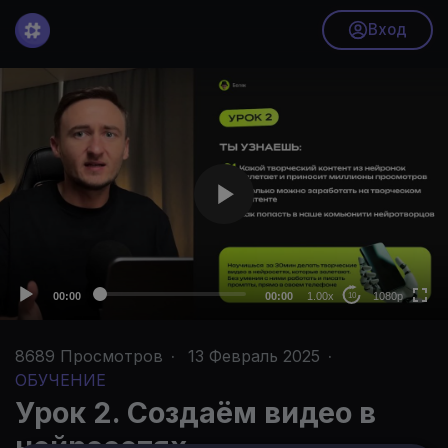
Вход
V
i
d
e
o
1080p
P
l
720p
a
480p
y
360p
e
00:00
00:00
1.00x
1080p
10
r
240p
8689
Просмотров
·
13 Февраль 2025
·
auto
ОБУЧЕНИЕ
Урок 2. Создаём видео в
нейросетях