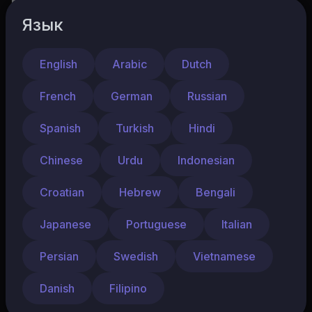
Язык
1,104
0
Поделиться
English
Arabic
Dutch
French
German
Russian
Калейдоскоп
Подписаться
Spanish
Turkish
Hindi
10 Подписчики
Chinese
Urdu
Indonesian
Больше материалов и уроков по нейросетям
Croatian
Hebrew
Bengali
в NeuroCity CLUB
Japanese
Portuguese
Italian
Показать больше
Persian
Swedish
Vietnamese
Danish
Filipino
Следующий
Автовоспроизведение