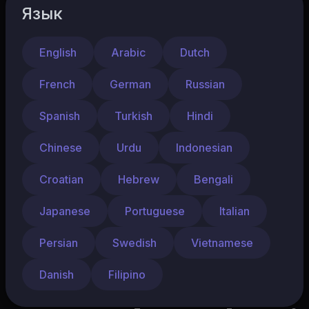
Язык
658
0
Поделиться
English
Arabic
Dutch
French
German
Russian
Калейдоскоп
Подписаться
10 Подписчики
Spanish
Turkish
Hindi
Chinese
Urdu
Indonesian
2023 06
Выпускной в старшей школе
Гимназия ЛИДЕР (Краснодар)
Croatian
Hebrew
Bengali
Japanese
Portuguese
Italian
Показать больше
Persian
Swedish
Vietnamese
Danish
Filipino
Следующий
Автовоспроизведение