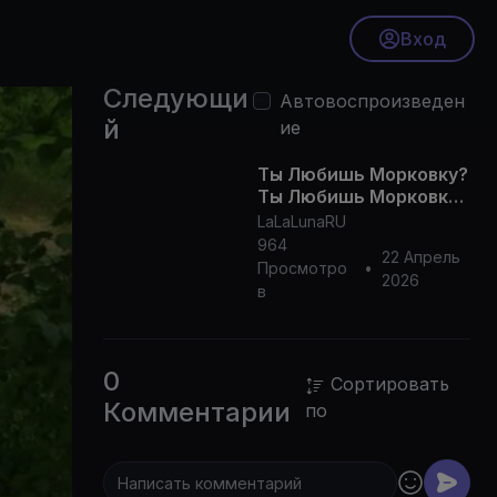
Вход
Следующи
Автовоспроизведен
й
ие
Ты Любишь Морковку?
Ты Любишь Морковку
с Вареньем? Детская
LaLaLunaRU
Песня | Песни для
964
22 Апрель
детей
Просмотро
•
2026
в
0
Сортировать
Комментарии
по
0p