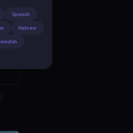
Spanish
an
Hebrew
Swedish
26..