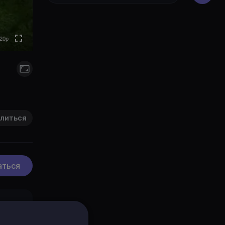
0p
0p
0p
20p
to
литься
аться