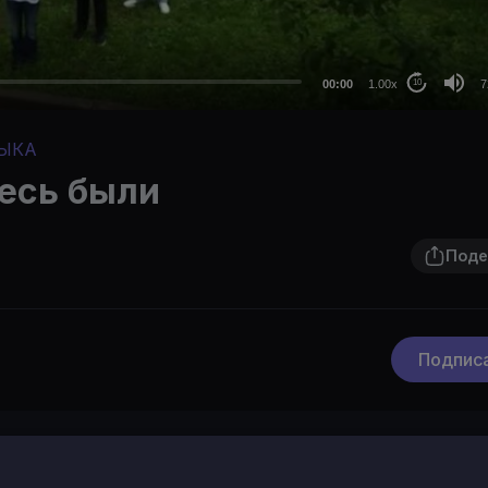
48
36
24
00:00
1.00x
7
10
au
ЫКА
есь были
Поде
Подпис