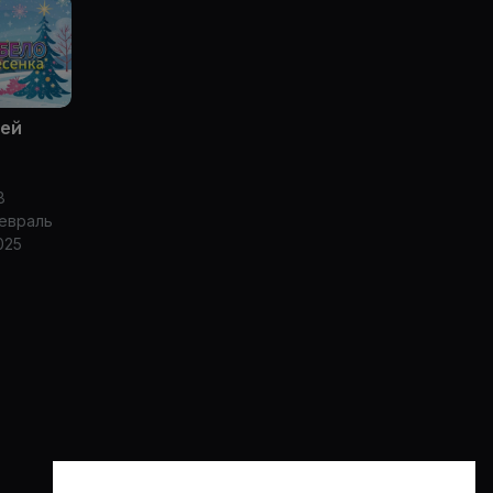
тей
8
евраль
025