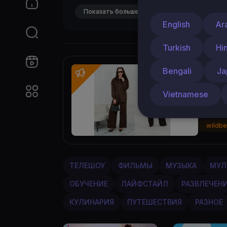
Показать больше
English
Ar
Turkish
Hi
Bengali
Ja
By Мама
Тепло
Vietnamese
Шикарн
wildbe
ТЕЛЕШОУ
ФИЛЬМЫ
МУЗЫКА
МУЛ
ОБУЧЕНИЕ
ЛАЙФСТАЙЛ
РАЗВЛЕЧЕН
КУЛИНАРИЯ
ПУТЕШЕСТВИЯ
РАЗНОЕ