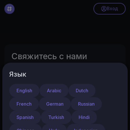
Вход
Свяжитесь с нами
Язык
Имя или название вашего канала
English
Arabic
Dutch
Фамилия
French
German
Russian
Spanish
Turkish
Hindi
E-mail