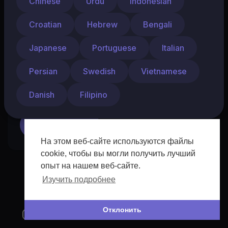
Chinese
Urdu
Indonesian
Croatian
Hebrew
Bengali
Расскажите о себе...
Japanese
Portuguese
Italian
Persian
Swedish
Vietnamese
Danish
Filipino
Отправить
На этом веб-сайте используются файлы
cookie, чтобы вы могли получить лучший
опыт на нашем веб-сайте.
Изучить подробнее
Отклонить