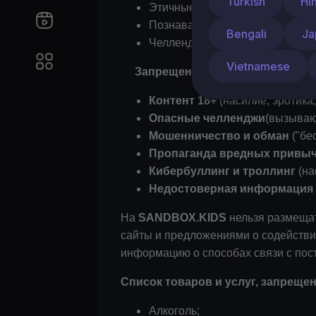
Turkish
Hi
Этичные распаковки (без избыт
Познавательные влоги (как сн
Bengali
Ja
Челленджи, развивающие навык
Vietnamese
Запрещено:
Контент 18+
(насилие, эротика,
Опасные челленджи
(вызываю
Мошенничество и обман
("бе
Пропаганда вредных привы
Кибербуллинг и троллинг
(на
Недостоверная информация
На
SANDBOX.KIDS
нельзя размещат
сайты и предложениями о содействии
информацию о способах связи с пос
Список товаров и услуг, запреще
Алкоголь;