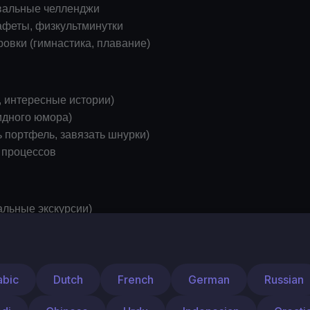
евальные челленджи
афеты, физкультминутки
овки (гимнастика, плавание)
, интересные истории)
идного юмора)
 портфель, завязать шнурки)
 процессов
альные экскурсии)
ь: врач, космонавт, эколог)
и себя с незнакомцами, ПДД)
abic
Dutch
French
German
Russian