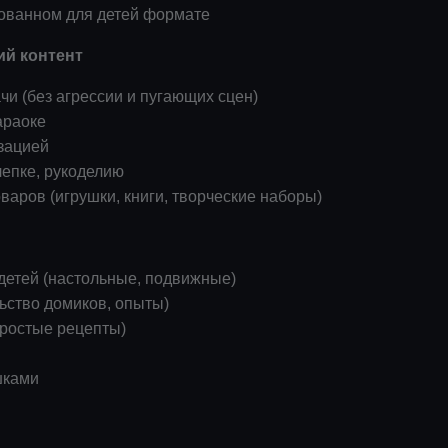
ованном для детей формате
й контент
и (без агрессии и пугающих сцен)
араоке
изацией
лепке, рукоделию
варов (игрушки, книги, творческие наборы)
детей (настольные, подвижные)
льство домиков, опыты)
простые рецепты)
шками