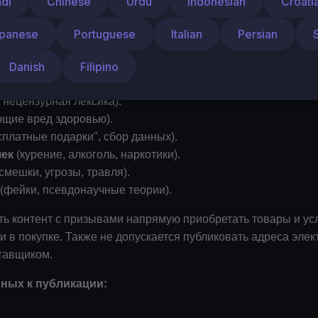
ndi
Chinese
Urdu
Indonesian
Croati
очного потребительства)
имают мультфильмы, как делают игрушки)
panese
Portuguese
Italian
Persian
и и креативность
Danish
Filipino
 нецензурная лексика).
щие вред здоровью).
сплатные подарки", сбор данных).
чек
(курение, алкоголь, наркотики).
смешки, угрозы, травля).
(фейки, псевдонаучные теории).
ь контент с призывами напрямую приобретать товары и усл
 в покупке. Также не допускается публиковать адреса эле
тавщиком.
нных к публикации: