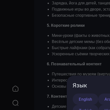
Зарядка, йога для детей, танц
Подвижные игры во дворе, эст
Безопасные спортивные тренир
5. Короткие ролики
Мини-уроки (факты о животных
Весёлые детские мемы (без об
Быстрые лайфхаки (как собрать
Ускоренные съёмки творческих
6. Познавательный контент
Путешествия по музеям (вирту
Интересные профессии (кем быт
Язык
Основы безопасности (как вест
7. Контент от блогеров
English
Ar
Детские обзоры игр и игрушек