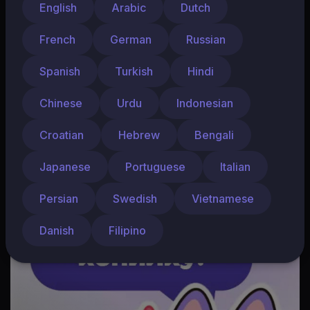
English
Arabic
Dutch
French
German
Russian
Spanish
Turkish
Hindi
Chinese
Urdu
Indonesian
Croatian
Hebrew
Bengali
Japanese
Portuguese
Italian
На связи я, Кэш!
Халвау Совкомбанк
Persian
Swedish
Vietnamese
235 Просмотров
•
2 месяцы назад
Danish
Filipino