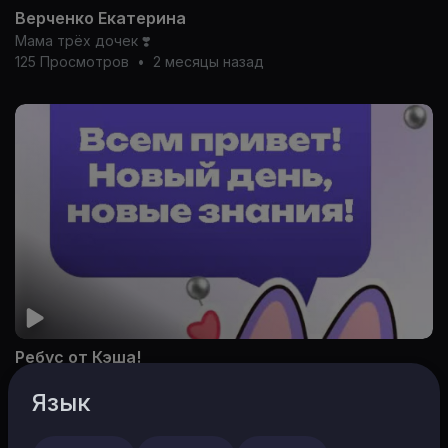
Верченко Екатерина
Мама трёх дочек ❣️
125 Просмотров
•
2 месяцы назад
Ребус от Кэша!
Халвау Совкомбанк
Язык
179 Просмотров
•
2 месяцы назад