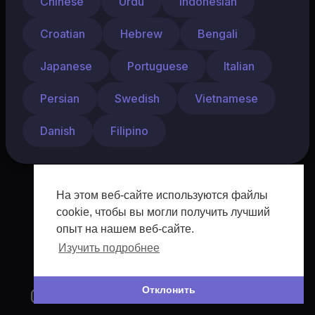
Chinese
Urdu
Indonesian
Croatian
Hebrew
Bengali
Japanese
Portuguese
Italian
Persian
Swedish
Vietnamese
Danish
Filipino
На этом веб-сайте используются файлы
cookie, чтобы вы могли получить лучший
опыт на нашем веб-сайте.
Изучить подробнее
Отклонить