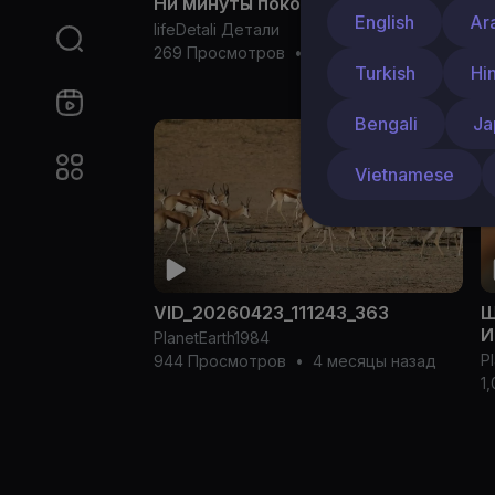
М
Ни минуты покоя 🫪
English
Ar
С
lifeDetali Детали
п
P
269 Просмотров
•
2 месяцы назад
Turkish
Hi
9
Bengali
Ja
Vietnamese
VID_20260423_111243_363
Ш
И
PlanetEarth1984
P
944 Просмотров
•
4 месяцы назад
1