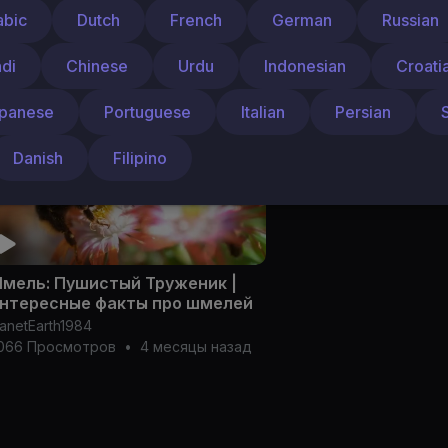
устанг: Неподкованная
Чай: Самый Популя
abic
Dutch
French
German
Russian
вобода | Интересные факты
| Интересные факты
ро лошадей
lanetEarth1984
PlanetEarth1984
ndi
Chinese
Urdu
Indonesian
Croati
55 Просмотров
•
4 месяцы назад
1,057 Просмотров
•
4
panese
Portuguese
Italian
Persian
Danish
Filipino
мель: Пушистый Труженик |
нтересные факты про шмелей
lanetEarth1984
,066 Просмотров
•
4 месяцы назад