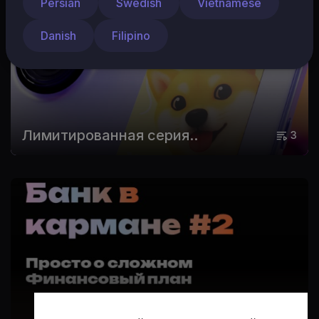
Persian
Swedish
Vietnamese
Danish
Filipino
Лимитированная серия..
3