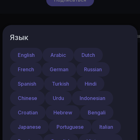
Язык
Видео
Плейлисты
Shorts
Понравив
English
Arabic
Dutch
French
German
Russian
Spanish
Turkish
Hindi
Chinese
Urdu
Indonesian
Croatian
Hebrew
Bengali
Психология и финансы..
4
Japanese
Portuguese
Italian