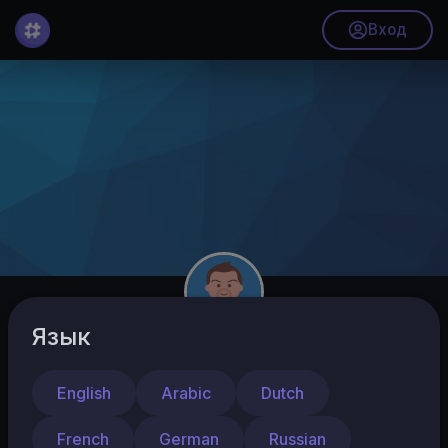
Вход
Язык
imaikinioga
Подписчики
English
Arabic
Dutch
French
German
Russian
Подписаться