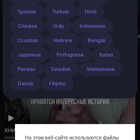
Spanish
Turkish
Hindi
Chinese
Urdu
Indonesian
Видео
Плейлисты
Shorts
Понравив
Croatian
Hebrew
Bengali
Japanese
Portuguese
Italian
Persian
Swedish
Vietnamese
Danish
Filipino
КНИЖНАЯ РЕКОМЕНДАЦИЯ
imaikinioga
На этом веб-сайте используются файлы